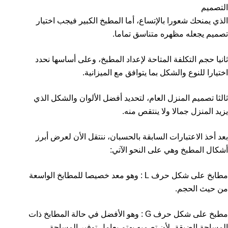
التصميم
الذي يمنحك شعورا بالإتساع، أما المطبخ الكبير فيجب اختيار
تصميم يجعله مظهره متناسق تماما.
ثانيا حجم التكلفة المتاحة لإعداد المطبخ، وعلى أساسها نحدد
اختيارا للنوع والشكل بما يتوافق مع الميزانية.
ثالثا تصميم المنزل العام، لتحديد أفضل الألوان والشكل الذي
يزيد المنزل جمالا ولا ينتقص منه.
بعد أخذ الاعتبارات السابقة بالحسبان، ننتقل الأن لعرض أبرز
أشكال المطبخ وهي على النحو الآتي:
مطابخ على شكل حرف L : وهو معد خصيصا للمطابخ الواسعة
من حيث الحجم.
مطبخ على شكل حرف G : وهو الأفضل في حالة المطابخ ذات
المساحة الضيقة، لأن تصميه يهتم بعامل توفير المساحة.